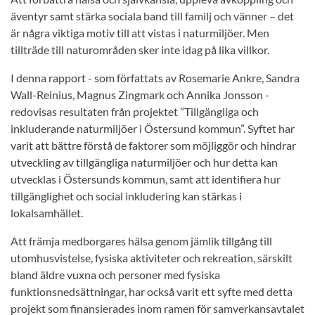
äventyr samt stärka sociala band till familj och vänner – det
är några viktiga motiv till att vistas i naturmiljöer. Men
tillträde till naturområden sker inte idag på lika villkor.
I denna rapport - som författats av Rosemarie Ankre, Sandra
Wall-Reinius, Magnus Zingmark och Annika Jonsson -
redovisas resultaten från projektet ”Tillgängliga och
inkluderande naturmiljöer i Östersund kommun”. Syftet har
varit att bättre förstå de faktorer som möjliggör och hindrar
utveckling av tillgängliga naturmiljöer och hur detta kan
utvecklas i Östersunds kommun, samt att identifiera hur
tillgänglighet och social inkludering kan stärkas i
lokalsamhället.
Att främja medborgares hälsa genom jämlik tillgång till
utomhusvistelse, fysiska aktiviteter och rekreation, särskilt
bland äldre vuxna och personer med fysiska
funktionsnedsättningar, har också varit ett syfte med detta
projekt som finansierades inom ramen för samverkansavtalet