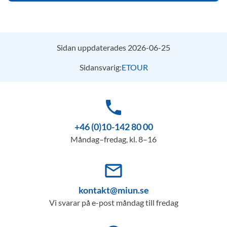
Sidan uppdaterades 2026-06-25
Sidansvarig:
ETOUR
phone
+46 (0)10-142 80 00
Måndag–fredag, kl. 8–16
mail_outline
kontakt@miun.se
Vi svarar på e-post måndag till fredag