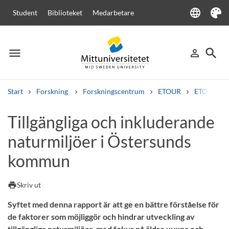
language
Student
Biblioteket
Medarbetare
Language
Tema
menu
search
person_outline
Meny
Logga in
Sök
Start
Forskning
Forskningscentrum
ETOUR
ETOURs ra
Sök
Tillgängliga och inkluderande
Andra söktjänster
naturmiljöer i Östersunds
Kurser och program
Kursplaner
Välkomstbrev
Personal
Lediga jobb
kommun
print
Skriv ut
Syftet med denna rapport är att ge en bättre förståelse för
de faktorer som möjliggör och hindrar utveckling av
tillgängliga naturmiljöer, med fokus på äldre vuxna och