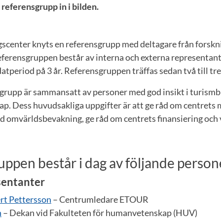
eferensgrupp in i bilden.
ngscenter knyts en referensgrupp med deltagare från forsk
eferensgruppen består av interna och externa representant
atperiod på 3 år. Referensgruppen träffas sedan två till tr
rupp är sammansatt av personer med god insikt i turismb
p. Dess huvudsakliga uppgifter är att ge råd om centrets m
d omvärldsbevakning, ge råd om centrets finansiering och v
ppen består i dag av följande person
sentanter
rt Pettersson
– Centrumledare ETOUR
n
– Dekan vid Fakulteten för humanvetenskap (HUV)