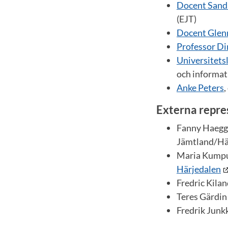
Docent Sand
(EJT)
Docent Glen
Professor Di
Universitets
och informat
Anke Peters
,
Externa repre
Fanny Haegg
Jämtland/Hä
Maria Kumpul
Härjedalen
Fredric Kilan
Teres Gärdin
Fredrik Junkk