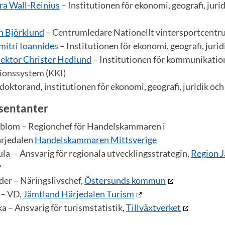
ra Wall-Reinius
– Institutionen för ekonomi, geografi, juri
n Björklund
– Centrumledare Nationellt vintersportcent
mitri Ioannides
– Institutionen för ekonomi, geografi, jurid
lektor Christer Hedlund
– Institutionen för kommunikation
ionssystem (KKI)
 doktorand, institutionen för ekonomi, geografi, juridik och
sentanter
blom – Regionchef för Handelskammaren i
rjedalen
Handelskammaren Mittsverige
a – Ansvarig för regionala utvecklingsstrategin,
Region 
der – Näringslivschef,
Östersunds kommun
 – VD,
Jämtland Härjedalen Turism
a – Ansvarig för turismstatistik,
Tillväxtverket