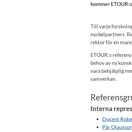
kommer ETOUR:s r
Till varje forskni
nyckelpartners. R
rektor för en mand
ETOUR:s referensg
behov av ny kunska
vara behjälplig me
samverkan.
Referensgru
Interna repre
Docent Robe
Pär Olausso