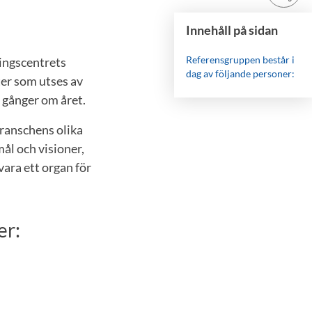
Innehåll på sidan
Referensgruppen består i
ningscentrets
dag av följande personer:
er som utses av
e gånger om året.
ranschens olika
ål och visioner,
ara ett organ för
er: