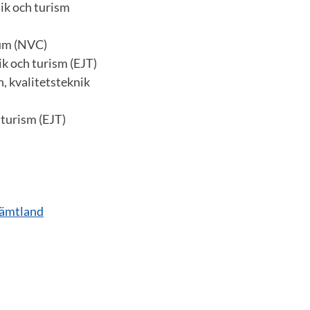
dik och turism
rum (NVC)
ik och turism (EJT)
, kvalitetsteknik
 turism (EJT)
Jämtland