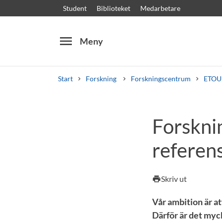
Student
Biblioteket
Medarbetare
menu
Meny
Start
Forskning
Forskningscentrum
ETOU
Sök
Andra söktjänster
Forskni
Kurser och program
Kursplaner
Välkomstb
referen
Skriv ut
print
Vår ambition är at
Därför är det myck