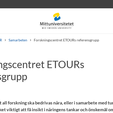
R
Samarbeten
Forskningscentret ETOURs referensgrupp
ngscentret ETOURs
rev
Personal
Lediga jobb
sgrupp
t all forskning ska bedrivas nära, eller i samarbete med 
et viktigt att få insikt i näringens tankar och önskemål 