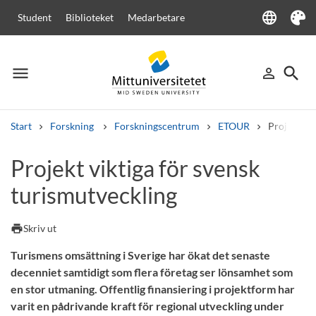
language
Student
Biblioteket
Medarbetare
Language
Tema
menu
search
person_outline
Meny
Logga in
Sök
Start
Forskning
Forskningscentrum
ETOUR
Projekt vik
Sök
Projekt viktiga för svensk
Andra söktjänster
turismutveckling
Kurser och program
Kursplaner
Välkomstbrev
Personal
Lediga jobb
print
Skriv ut
Turismens omsättning i Sverige har ökat det senaste
decenniet samtidigt som flera företag ser lönsamhet som
en stor utmaning. Offentlig finansiering i projektform har
varit en pådrivande kraft för regional utveckling under