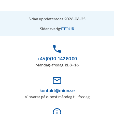
Sidan uppdaterades 2026-06-25
Sidansvarig:
ETOUR
phone
+46 (0)10-142 80 00
Måndag–fredag, kl. 8–16
mail_outline
kontakt@miun.se
Vi svarar på e-post måndag till fredag
info_outline