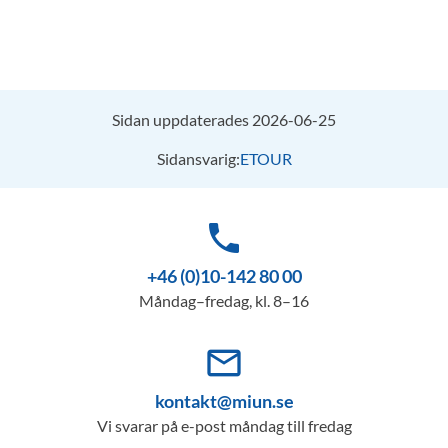
Sidan uppdaterades 2026-06-25
Sidansvarig:
ETOUR
phone
+46 (0)10-142 80 00
Måndag–fredag, kl. 8–16
mail_outline
kontakt@miun.se
Vi svarar på e-post måndag till fredag