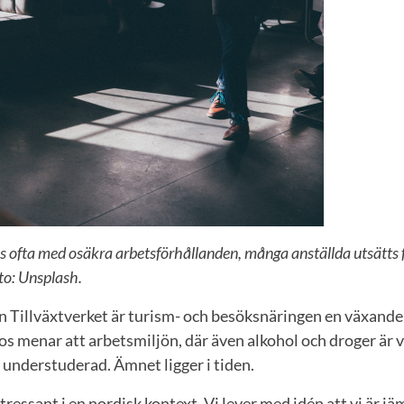
s ofta med osäkra arbetsförhållanden, många anställda utsätts f
to: Unsplash.
rån Tillväxtverket är turism- och besöksnäringen en växand
 menar att arbetsmiljön, där även alkohol och droger är v
understuderad. Ämnet ligger i tiden.
ntressant i en nordisk kontext. Vi lever med idén att vi är j