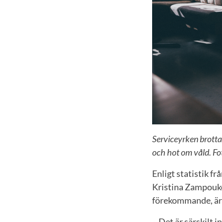
Serviceyrken brotta
och hot om våld. Fo
Enligt statistik f
Kristina Zampoukos
förekommande, är 
– Det är särskilt i