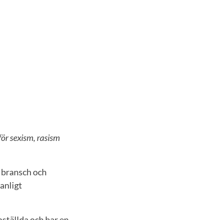
ör sexism, rasism
e bransch och
anligt
ämställda och har en