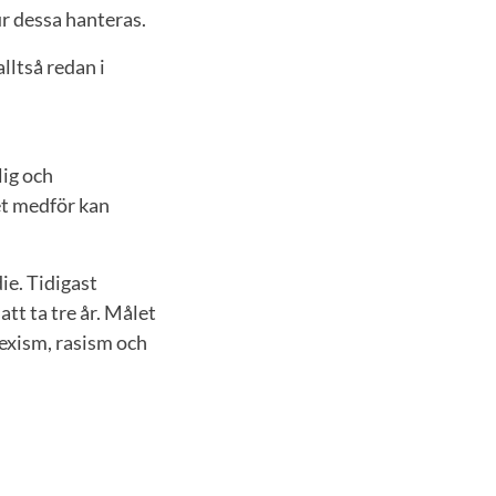
ur dessa hanteras.
lltså redan i
lig och
et medför kan
ie. Tidigast
t ta tre år. Målet
sexism, rasism och