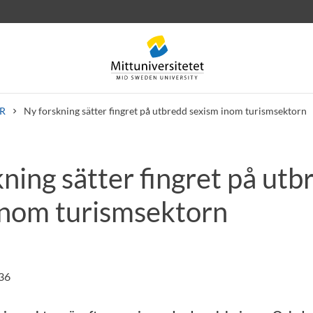
R
Ny forskning sätter fingret på utbredd sexism inom turismsektorn
ning sätter fingret på utb
rev
Personal
Lediga jobb
inom turismsektorn
:36