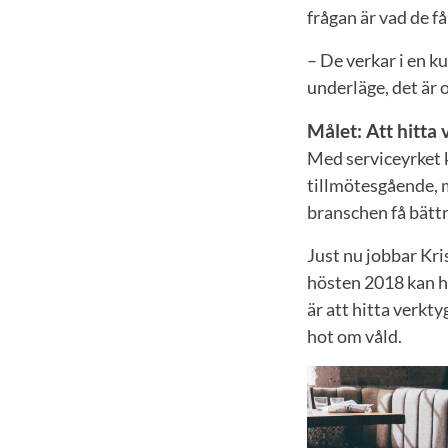
frågan är vad de f
– De verkar i en k
underläge, det är 
Målet: Att hitta 
Med serviceyrket k
tillmötesgående, 
branschen få bättre
Just nu jobbar Kri
hösten 2018 kan h
är att hitta verkt
hot om våld.