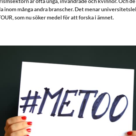
rismsektorn är ofta unga, invandrade och kvinnor. Och de 
da inom många andra branscher. Det menar universitetsle
UR, som nu söker medel för att forska i ämnet.