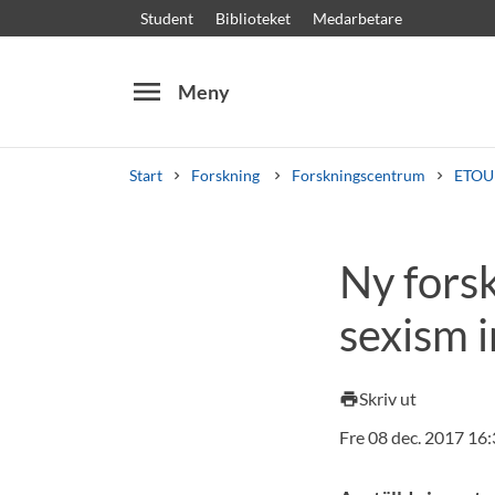
Student
Biblioteket
Medarbetare
menu
Meny
Start
Forskning
Forskningscentrum
ETOU
Sök
Andra söktjänster
Ny forsk
Kurser och program
Kursplaner
Välkomstb
sexism 
Skriv ut
print
Fre 08 dec. 2017 16