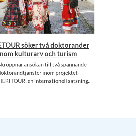
ETOUR söker två doktorander
inom kulturarv och turism
Nu öppnar ansökan till två spännande
doktorandtjänster inom projektet
HERITOUR, en internationell satsning...