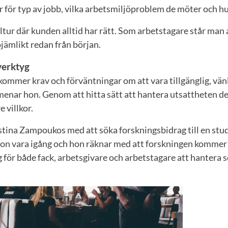
år för typ av jobb, vilka arbetsmiljöproblem de möter och h
ultur där kunden alltid har rätt. Som arbetstagare står man a
ojämlikt redan från början.
verktyg
ommer krav och förväntningar om att vara tillgänglig, vän
menar hon. Genom att hitta sätt att hantera utsattheten d
 villkor.
stina Zampoukos med att söka forskningsbidrag till en stud
on vara igång och hon räknar med att forskningen kommer at
yg för både fack, arbetsgivare och arbetstagare att hantera 