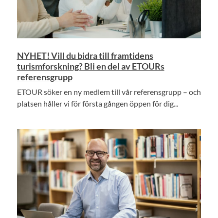
NYHET! Vill du bidra till framtidens
turismforskning? Bli en del av ETOURs
referensgrupp
ETOUR söker en ny medlem till vår referensgrupp – och
platsen håller vi för första gången öppen för dig...