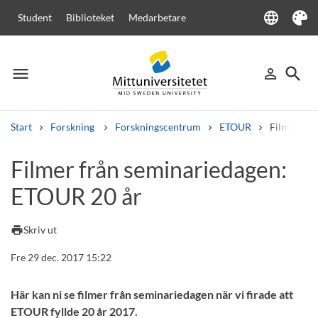
language
Student
Biblioteket
Medarbetare
Language
Tema
menu
search
person_outline
Meny
Logga in
Sök
Start
Forskning
Forskningscentrum
ETOUR
Filmer frå
Sök
Filmer från seminariedagen:
Andra söktjänster
ETOUR 20 år
Kurser och program
Kursplaner
Välkomstbrev
Personal
Lediga jobb
print
Skriv ut
Fre 29 dec. 2017 15:22
Här kan ni se filmer från seminariedagen när vi firade att
ETOUR fyllde 20 år 2017.