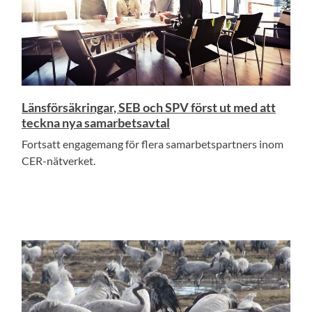
Länsförsäkringar, SEB och SPV först ut med att
teckna nya samarbetsavtal
Fortsatt engagemang för flera samarbetspartners inom
CER-nätverket.