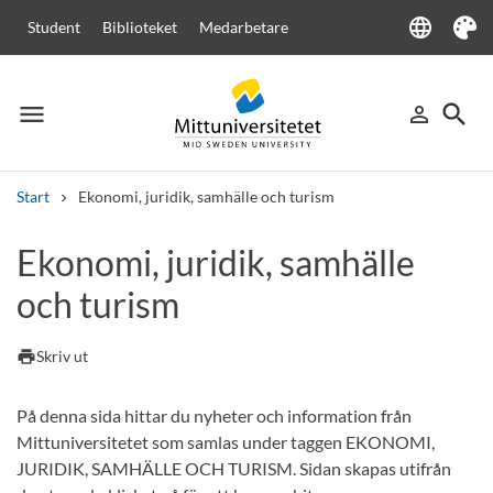
language
Student
Biblioteket
Medarbetare
Language
Tema
menu
search
person_outline
Meny
Logga in
Sök
Start
Ekonomi, juridik, samhälle och turism
Sök
Ekonomi, juridik, samhälle
Andra söktjänster
och turism
Kurser och program
Kursplaner
Välkomstbrev
Personal
Lediga jobb
print
Skriv ut
På denna sida hittar du nyheter och information från
Mittuniversitetet som samlas under taggen EKONOMI,
JURIDIK, SAMHÄLLE OCH TURISM. Sidan skapas utifrån