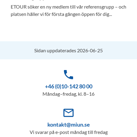
ETOUR söker en ny medlem till vår referensgrupp – och
platsen håller vi för första gången öppen för dig...
Sidan uppdaterades 2026-06-25
phone
+46 (0)10-142 80 00
Måndag–fredag, kl. 8–16
mail_outline
kontakt@miun.se
Vi svarar på e-post måndag till fredag