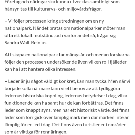
Företag och näringar ska kunna utvecklas samtidigt som
hänsyn tas till kulturarvs- och miljövårdsfrågor.
– Vi följer processen kring utredningen om en ny
nationalpark. När det pratas om nationalparker möter man
ofta ett lokalt motstånd, och varför är det så, frågar sig
Sandra Wall-Reinius.
Att skapa en nationalpark tar många år, och medan forskarna
följer den processen undersöker de även vilken roll fjälleder
kan ha i att hantera olika intressen.
– Leder är ju något väldigt konkret, kan man tycka. Men när vi
började kolla närmare fann vi ett behov av att tydliggöra
ledernas historiska koppling, ledernas betydelser i dag, vilka
funktioner de kan ha samt hur de kan förbättras. Det finns
leder som knappt syns, men har ett historiskt värde, det finns
leder som förr gick över lämplig mark men där marken inte är
lämplig för en led i dag. Det finns även turistleder i områden
som är viktiga för rennäringen.