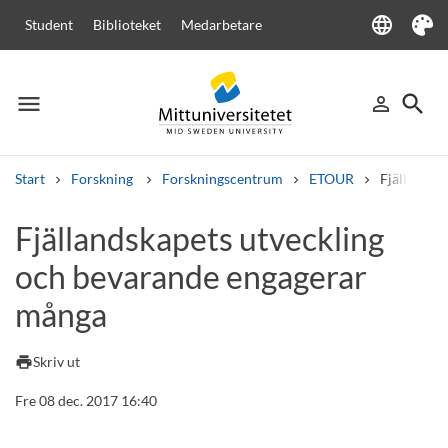
language
Student
Biblioteket
Medarbetare
Language
Tema
menu
search
person_outline
Meny
Logga in
Sök
Start
Forskning
Forskningscentrum
ETOUR
Fjällandsk
Sök
Fjällandskapets utveckling
Andra söktjänster
och bevarande engagerar
Kurser och program
Kursplaner
Välkomstbrev
Personal
Lediga jobb
många
print
Skriv ut
Fre 08 dec. 2017 16:40