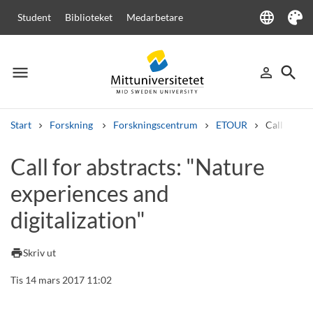
language
Student
Biblioteket
Medarbetare
Language
Tema
menu
search
person_outline
Meny
Logga in
Sök
Start
Forskning
Forskningscentrum
ETOUR
Call for ab
Sök
Call for abstracts: "Nature
Andra söktjänster
experiences and
Kurser och program
Kursplaner
Välkomstbrev
Personal
Lediga jobb
digitalization"
print
Skriv ut
Tis 14 mars 2017 11:02