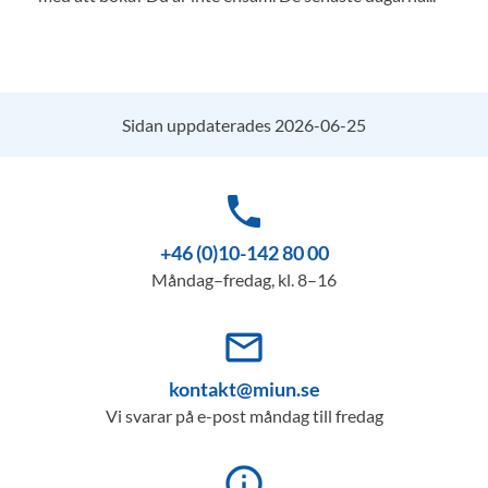
Sidan uppdaterades 2026-06-25
phone
+46 (0)10-142 80 00
Måndag–fredag, kl. 8–16
mail_outline
kontakt@miun.se
Vi svarar på e-post måndag till fredag
info_outline