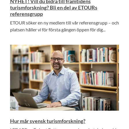
NYHET! Vill du bidra till framtidens
turismforskning? Bli en del av ETOURs
referensgrupp
ETOUR söker en ny medlem till vår referensgrupp – och
platsen håller vi för första gången öppen för dig...
Hur mår svensk turismforskning?