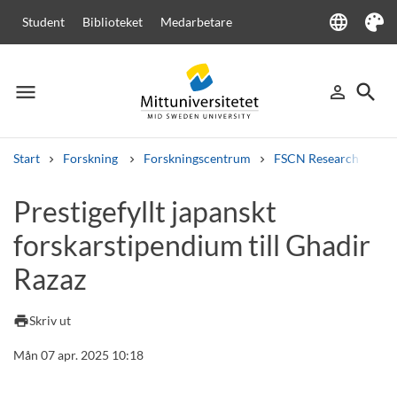
language
Student
Biblioteket
Medarbetare
Language
Tema
menu
search
person_outline
Meny
Logga in
Sök
Start
Forskning
Forskningscentrum
FSCN Research Centr
Sök
Prestigefyllt japanskt
Andra söktjänster
forskarstipendium till Ghadir
Kurser och program
Kursplaner
Välkomstbrev
Personal
Lediga jobb
Razaz
print
Skriv ut
Mån 07 apr. 2025 10:18