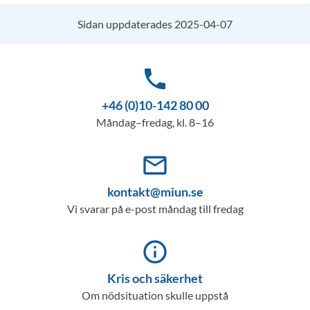
Sidan uppdaterades 2025-04-07
phone
+46 (0)10-142 80 00
Måndag–fredag, kl. 8–16
mail_outline
kontakt@miun.se
Vi svarar på e-post måndag till fredag
info_outline
Kris och säkerhet
Om nödsituation skulle uppstå