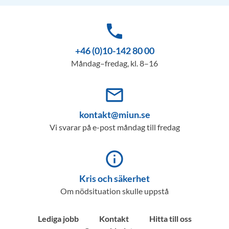
phone
+46 (0)10-142 80 00
Måndag–fredag, kl. 8–16
mail_outline
kontakt@miun.se
Vi svarar på e-post måndag till fredag
info_outline
Kris och säkerhet
Om nödsituation skulle uppstå
Lediga jobb
Kontakt
Hitta till oss