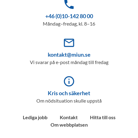
phone
+46 (0)10-142 80 00
Måndag–fredag, kl. 8–16
mail_outline
kontakt@miun.se
Vi svarar på e-post måndag till fredag
info_outline
Kris och säkerhet
Om nödsituation skulle uppstå
Lediga jobb
Kontakt
Hitta till oss
Om webbplatsen