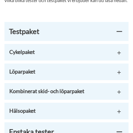
vilka olika tester och testpaket vi erbjuder kan du läsa nedan.
Testpaket
Cykelpaket
Löparpaket
Kombinerat skid- och löparpaket
Hälsopaket
Enstaka tester