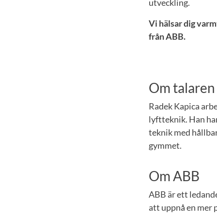
utveckling.
Vi hälsar dig var
från ABB.
Om talaren
Radek Kapica arbe
lyftteknik. Han har
teknik med hållbar
gymmet.
Om ABB
ABB är ett ledande
att uppnå en mer 