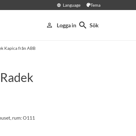
Language
Tema
language
search
person_outline
Logga in
Sök
ek Kapica från ABB
 Radek
huset, rum: O111