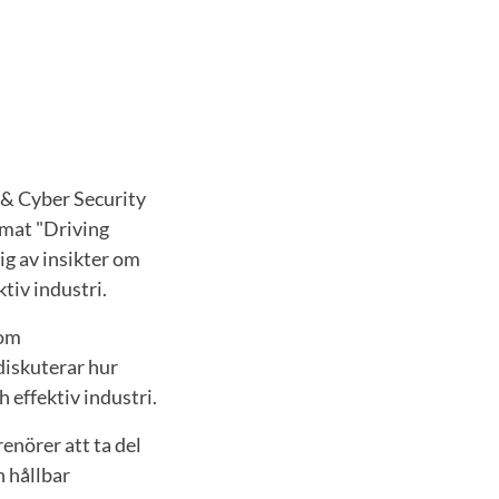
 & Cyber Security
emat "Driving
ig av insikter om
tiv industri.
som
 diskuterar hur
h effektiv industri.
renörer att ta del
h hållbar