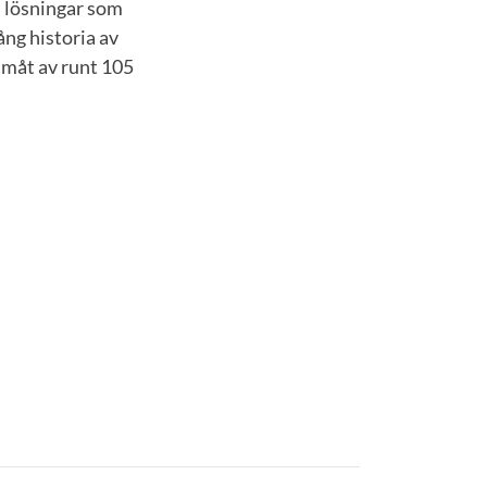
B lösningar som
ång historia av
ramåt av runt 105