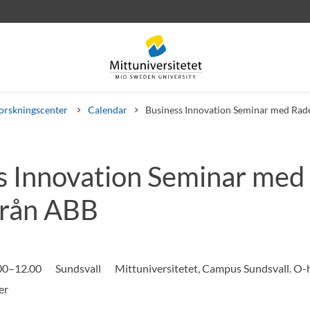
orskningscenter
Calendar
Business Innovation Seminar med Rad
s Innovation Seminar med
rev
Personal
Lediga jobb
från ABB
.00–12.00
Sundsvall
Mittuniversitetet, Campus Sundsvall. O-