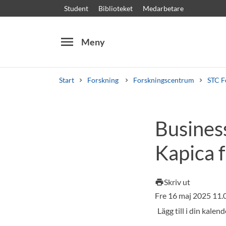
Student
Biblioteket
Medarbetare
menu
Meny
Start
Forskning
Forskningscentrum
STC F
Sök
Andra söktjänster
Busines
Kurser och program
Kursplaner
Välkomstb
Kapica 
Skriv ut
print
Fre 16 maj 2025 11