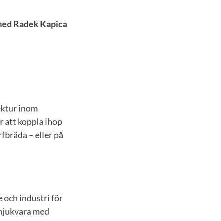
 med Radek Kapica
ektur inom
ör att koppla ihop
fbräda – eller på
 och industri för
 mjukvara med