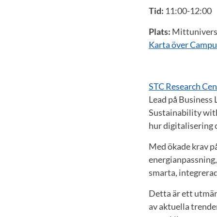
Tid:
11:00-12:00
Plats:
Mittunivers
Karta över Campu
STC Research Cen
Lead på Business 
Sustainability wi
hur digitalisering
Med ökade krav på
energianpassning, 
smarta, integrerade
Detta är ett utmär
av aktuella trende