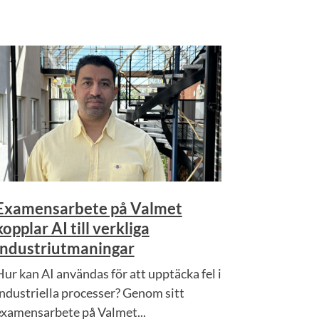
Examensarbete på Valmet
kopplar AI till verkliga
industriutmaningar
Hur kan AI användas för att upptäcka fel i
industriella processer? Genom sitt
examensarbete på Valmet...