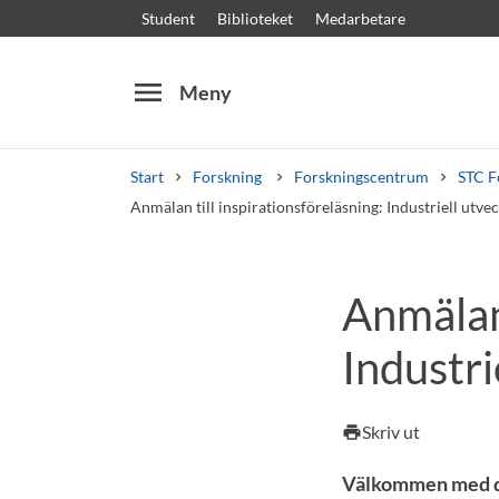
Student
Biblioteket
Medarbetare
menu
Meny
Start
Forskning
Forskningscentrum
STC F
Anmälan till inspirationsföreläsning: Industriell utve
Sök
Andra söktjänster
Anmälan 
Kurser och program
Kursplaner
Välkomstb
Industri
Skriv ut
print
Välkommen med din