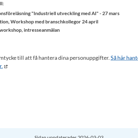
l:
ionsföreläsning "Industriell utveckling med AI" - 27 mars
ation, Workshop med branschkollegor 24 april
xklusiv workshop, intresseanmälan
samtycke till att få hantera dina personuppgifter.
Så här hant
r.
Sidan uppdaterades 2026-03-03