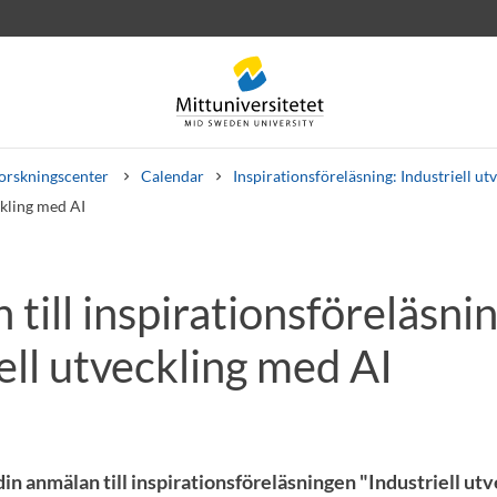
orskningscenter
Calendar
Inspirationsföreläsning: Industriell ut
ckling med AI
till inspirationsföreläsnin
rev
Personal
Lediga jobb
ell utveckling med AI
 anmälan till inspirationsföreläsningen "Industriell ut