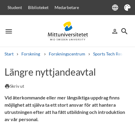
language
Student
Biblioteket
Medarbetare
Language
Tema
menu
search
person_outline
Meny
Logga in
Sök
Start
Forskning
Forskningscentrum
Sports Tech Research 
Sök
Längre nyttjandeavtal
Andra söktjänster
Kurser och program
Kursplaner
Välkomstbrev
Personal
print
Skriv ut
Lediga jobb
Vid återkommande eller mer långsiktiga uppdrag finns
möjlighet att själva ta ett stort ansvar för att hantera
utrustningen efter att ha fått utbildning och introduktion
av vår personal.