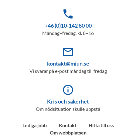
phone
+46 (0)10-142 80 00
Måndag–fredag, kl. 8–16
mail_outline
kontakt@miun.se
Vi svarar på e-post måndag till fredag
info_outline
Kris och säkerhet
Om nödsituation skulle uppstå
Lediga jobb
Kontakt
Hitta till oss
Om webbplatsen