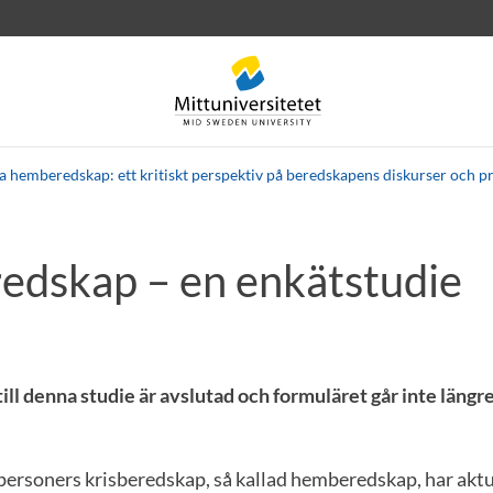
a hemberedskap: ett kritiskt perspektiv på beredskapens diskurser och p
dskap – en enkätstudie
rev
Personal
Lediga jobb
ll denna studie är avslutad och formuläret går inte längre a
personers krisberedskap, så kallad hemberedskap, har akt