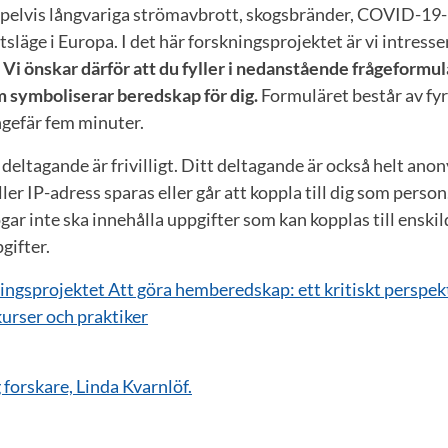
pelvis långvariga strömavbrott, skogsbränder, COVID-19
släge i Europa. I det här forskningsprojektet är vi intresse
.
Vi önskar därför att du fyller i nedanstående frågeformul
m symboliserar beredskap för dig.
Formuläret består av fyr
ngefär fem minuter.
 deltagande är frivilligt. Ditt deltagande är också helt ano
er IP-adress sparas eller går att koppla till dig som person
gar inte ska innehålla uppgifter som kan kopplas till enskil
gifter.
ingsprojektet Att göra hemberedskap: ett kritiskt perspek
urser och praktiker
forskare, Linda Kvarnlöf.