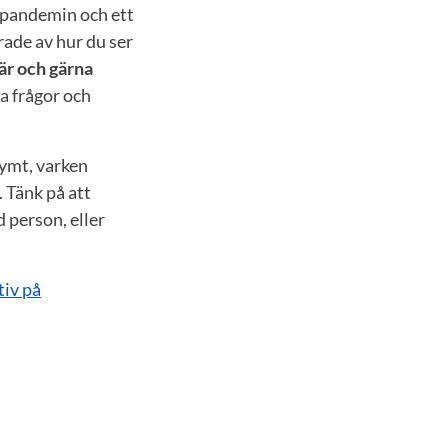
-pandemin och ett
rade av hur du ser
är och gärna
a frågor och
nymt, varken
. Tänk på att
d person, eller
tiv på