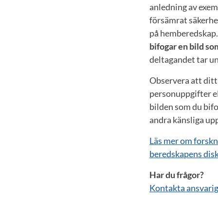
anledning av exem
försämrat säkerhet
på hemberedskap
bifogar en bild so
deltagandet tar u
Observera att ditt
personuppgifter ell
bilden som du bifo
andra känsliga upp
Läs mer om forskn
beredskapens disk
Har du frågor?
Kontakta ansvarig 