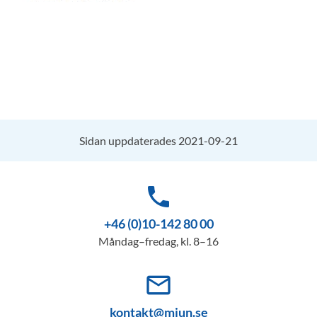
Sidan uppdaterades 2021-09-21
phone
+46 (0)10-142 80 00
Måndag–fredag, kl. 8–16
mail_outline
kontakt@miun.se