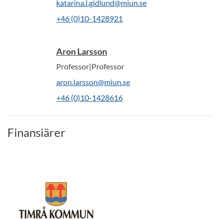
katarina.l.gidlund@miun.se
+46 (0)10-1428921
Aron Larsson
Professor|Professor
aron.larsson@miun.se
+46 (0)10-1428616
Finansiärer