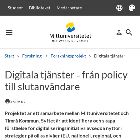
language
Student
Biblioteket
Medarbetare
Language
Tema
menu
search
person_outline
Meny
Logga in
Sök
Start
Forskning
Forskningsprojekt
Digitala tjänster - från 
Sök
Digitala tjänster ‑ från policy
Andra söktjänster
till slutanvändare
Kurser och program
Kursplaner
Välkomstbrev
Personal
Lediga jobb
print
Skriv ut
Projektet är ett samarbete mellan Mittuniversitetet och
Timrå Kommun. Syftet är att identifiera och skapa
förståelse för digitaliseringsinitiativs avsedda nyttor i
strategier på olika nivåer (EU, nationell, regional, och