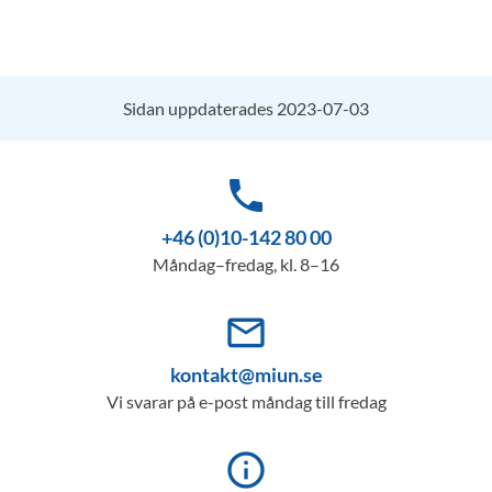
Sidan uppdaterades 2023-07-03
phone
+46 (0)10-142 80 00
Måndag–fredag, kl. 8–16
mail_outline
kontakt@miun.se
Vi svarar på e-post måndag till fredag
info_outline