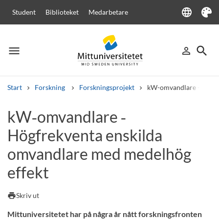
language
Student
Biblioteket
Medarbetare
Language
Tema
menu
search
person_outline
Meny
Logga in
Sök
Start
Forskning
Forskningsprojekt
kW-omvandlare - Högfr
Sök
kW‑omvandlare ‑
Andra söktjänster
Högfrekventa enskilda
Kurser och program
Kursplaner
Välkomstbrev
Personal
Lediga jobb
omvandlare med medelhög
effekt
print
Skriv ut
Mittuniversitetet har på några år nått forskningsfronten