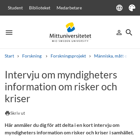
language
Student
Biblioteket
Medarbetare
Language
Tema
menu
search
person_outline
Meny
Logga in
Sök
Start
Forskning
Forskningsprojekt
Människa, mått och mot
Sök
Intervju om myndigheters
Andra söktjänster
information om risker och
Kurser och program
Kursplaner
Välkomstbrev
Personal
Lediga jobb
kriser
print
Skriv ut
Här anmäler du dig för att delta i en kort intervju om
myndigheters information om risker och kriser i samhället.