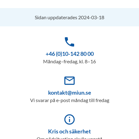
Sidan uppdaterades 2024-03-18
phone
+46 (0)10-142 80 00
Måndag–fredag, kl. 8–16
mail_outline
kontakt@miun.se
Vi svarar på e-post måndag till fredag
info_outline
Kris och säkerhet
Om nödsituation skulle uppstå