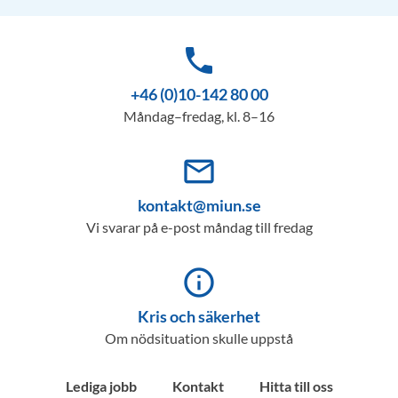
phone
+46 (0)10-142 80 00
Måndag–fredag, kl. 8–16
mail_outline
kontakt@miun.se
Vi svarar på e-post måndag till fredag
info_outline
Kris och säkerhet
Om nödsituation skulle uppstå
Lediga jobb
Kontakt
Hitta till oss