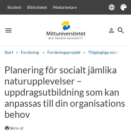
language
Student
Biblioteket
Medarbetare
Language
Tema
menu
search
person_outline
Meny
Logga in
Sök
Start
Forskning
Forskningsprojekt
Tillgängliga naturmiljöe
Sök
Planering för socialt jämlika
Andra söktjänster
naturupplevelser –
Kurser och program
Kursplaner
Välkomstbrev
Personal
Lediga jobb
uppdragsutbildning som kan
anpassas till din organisations
behov
print
Skriv ut