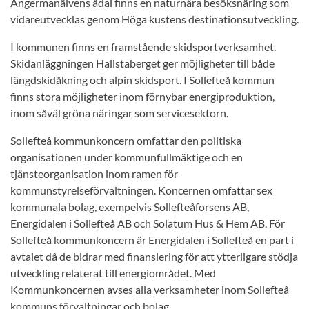
Ångermanälvens ådal finns en naturnära besöksnäring som
vidareutvecklas genom Höga kustens destinationsutveckling.
I kommunen finns en framstående skidsportverksamhet.
Skidanläggningen Hallstaberget ger möjligheter till både
längdskidåkning och alpin skidsport. I Sollefteå kommun
finns stora möjligheter inom förnybar energiproduktion,
inom såväl gröna näringar som servicesektorn.
Sollefteå kommunkoncern omfattar den politiska
organisationen under kommunfullmäktige och en
tjänsteorganisation inom ramen för
kommunstyrelseförvaltningen. Koncernen omfattar sex
kommunala bolag, exempelvis Sollefteåforsens AB,
Energidalen i Sollefteå AB och Solatum Hus & Hem AB. För
Sollefteå kommunkoncern är Energidalen i Sollefteå en part i
avtalet då de bidrar med finansiering för att ytterligare stödja
utveckling relaterat till energiområdet. Med
Kommunkoncernen avses alla verksamheter inom Sollefteå
kommuns förvaltningar och bolag.