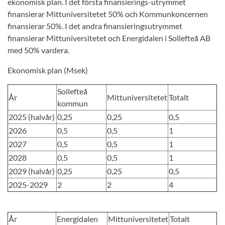
ekonomisk plan. I det första finansierings-utrymmet
finansierar Mittuniversitetet 50% och Kommunkoncernen
finansierar 50%. I det andra finansieringsutrymmet
finansierar Mittuniversitetet och Energidalen i Sollefteå AB
med 50% vardera.
Ekonomisk plan (Msek)
Sollefteå
År
Mittuniversitetet
Totalt
kommun
2025 (halvår)
0,25
0,25
0,5
2026
0,5
0,5
1
2027
0,5
0,5
1
2028
0,5
0,5
1
2029 (halvår)
0,25
0,25
0,5
2025-2029
2
2
4
År
Energidalen
Mittuniversitetet
Totalt