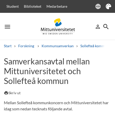
language
Student
Biblioteket
Medarbetare
Language
Tema
menu
search
person_outline
Meny
Logga in
Sök
Start
Forskning
Kommunsamverkan
Sollefteå kommun
Sök
Samverkansavtal mellan
Andra söktjänster
Mittuniversitetet och
Kurser och program
Kursplaner
Välkomstbrev
Personal
Lediga jobb
Sollefteå kommun
print
Skriv ut
Mellan Sollefteå kommunkoncern och Mittuniversitetet har
idag som nedan tecknats följande avtal.