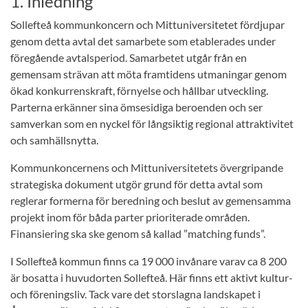
1. Inledning
Sollefteå kommunkoncern och Mittuniversitetet fördjupar
genom detta avtal det samarbete som etablerades under
föregående avtalsperiod. Samarbetet utgår från en
gemensam strävan att möta framtidens utmaningar genom
ökad konkurrenskraft, förnyelse och hållbar utveckling.
Parterna erkänner sina ömsesidiga beroenden och ser
samverkan som en nyckel för långsiktig regional attraktivitet
och samhällsnytta.
Kommunkoncernens och Mittuniversitetets övergripande
strategiska dokument utgör grund för detta avtal som
reglerar formerna för beredning och beslut av gemensamma
projekt inom för båda parter prioriterade områden.
Finansiering ska ske genom så kallad ”matching funds”.
I Sollefteå kommun finns ca 19 000 invånare varav ca 8 200
är bosatta i huvudorten Sollefteå. Här finns ett aktivt kultur-
och föreningsliv. Tack vare det storslagna landskapet i