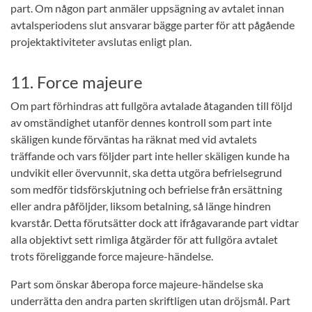
part. Om någon part anmäler uppsägning av avtalet innan
avtalsperiodens slut ansvarar bägge parter för att pågående
projektaktiviteter avslutas enligt plan.
11. Force majeure
Om part förhindras att fullgöra avtalade åtaganden till följd
av omständighet utanför dennes kontroll som part inte
skäligen kunde förväntas ha räknat med vid avtalets
träffande och vars följder part inte heller skäligen kunde ha
undvikit eller övervunnit, ska detta utgöra befrielsegrund
som medför tidsförskjutning och befrielse från ersättning
eller andra påföljder, liksom betalning, så länge hindren
kvarstår. Detta förutsätter dock att ifrågavarande part vidtar
alla objektivt sett rimliga åtgärder för att fullgöra avtalet
trots föreliggande force majeure-händelse.
Part som önskar åberopa force majeure-händelse ska
underrätta den andra parten skriftligen utan dröjsmål. Part