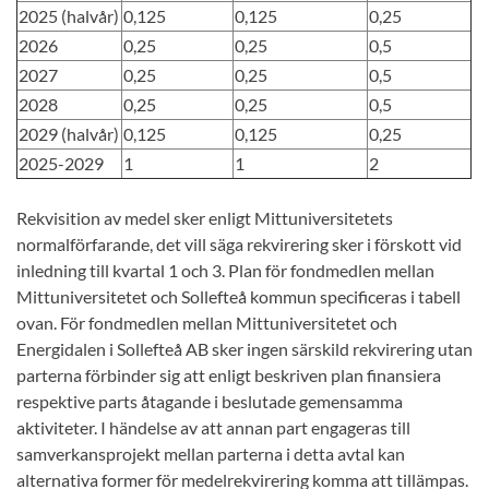
2025 (halvår)
0,125
0,125
0,25
2026
0,25
0,25
0,5
2027
0,25
0,25
0,5
2028
0,25
0,25
0,5
2029 (halvår)
0,125
0,125
0,25
2025-2029
1
1
2
Rekvisition av medel sker enligt Mittuniversitetets
normalförfarande, det vill säga rekvirering sker i förskott vid
inledning till kvartal 1 och 3. Plan för fondmedlen mellan
Mittuniversitetet och Sollefteå kommun specificeras i tabell
ovan. För fondmedlen mellan Mittuniversitetet och
Energidalen i Sollefteå AB sker ingen särskild rekvirering utan
parterna förbinder sig att enligt beskriven plan finansiera
respektive parts åtagande i beslutade gemensamma
aktiviteter. I händelse av att annan part engageras till
samverkansprojekt mellan parterna i detta avtal kan
alternativa former för medelrekvirering komma att tillämpas.