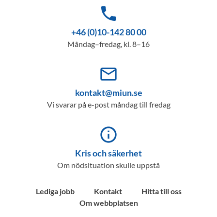
phone
+46 (0)10-142 80 00
Måndag–fredag, kl. 8–16
mail_outline
kontakt@miun.se
Vi svarar på e-post måndag till fredag
info_outline
Kris och säkerhet
Om nödsituation skulle uppstå
Lediga jobb
Kontakt
Hitta till oss
Om webbplatsen