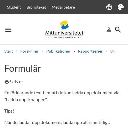
language
Student
Biblioteket
Medarbetare
Language
Tema
menu
search
person_outline
Meny
Logga in
Sök
Start
Forskning
Publikationer
Rapportserier
Utbildnin
Sök
Formulär
Andra söktjänster
Kurser och program
Kursplaner
Välkomstbrev
Personal
print
Skriv ut
Lediga jobb
En förklarande text t.ex. att du kan ladda upp dokument via
"Ladda upp-knappen".
Tips!
När du laddar upp dokument, ladda upp alla samtidigt.