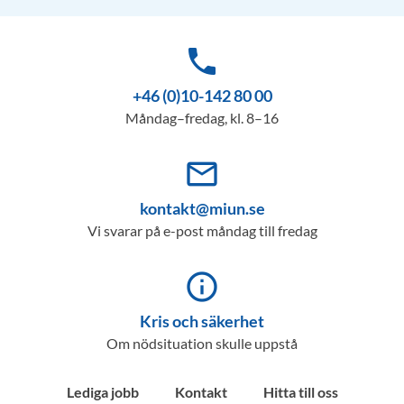
phone
+46 (0)10-142 80 00
Måndag–fredag, kl. 8–16
mail_outline
kontakt@miun.se
Vi svarar på e-post måndag till fredag
info_outline
Kris och säkerhet
Om nödsituation skulle uppstå
Lediga jobb
Kontakt
Hitta till oss