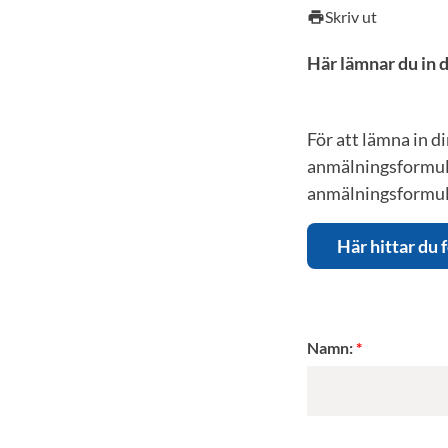
Skriv ut
print
Här lämnar du in d
För att lämna in d
anmälningsformulä
anmälningsformulä
Här hittar du
Namn: