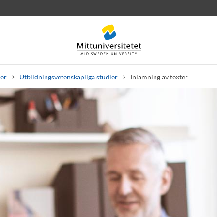
ier
Utbildningsvetenskapliga studier
Inlämning av texter
rev
Personal
Lediga jobb