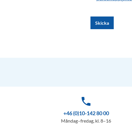
Skicka
phone
+46 (0)10-142 80 00
Måndag–fredag, kl. 8–16