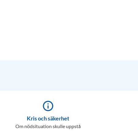
info_outline
Kris och säkerhet
Om nödsituation skulle uppstå