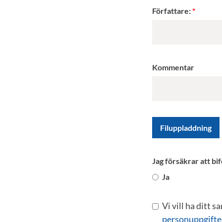
Författare:
Kommentar
Filuppladdning
Jag försäkrar att b
Ja
Vi vill ha ditt 
personuppgifte