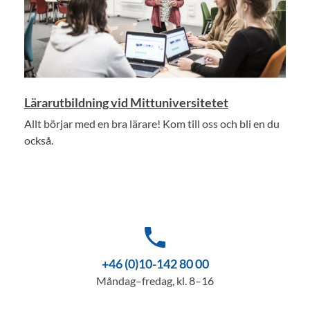
Lärarutbildning vid Mittuniversitetet
Allt börjar med en bra lärare! Kom till oss och bli en du
också.
phone
+46 (0)10-142 80 00
Måndag–fredag, kl. 8–16