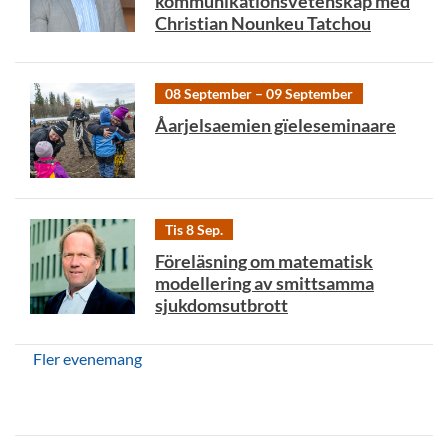
kommunikationsvetenskap med
Christian Nounkeu Tatchou
08 September – 09 September
Åarjelsaemien gïeleseminaare
Tis 8 Sep.
Föreläsning om matematisk
modellering av smittsamma
sjukdomsutbrott
Fler evenemang