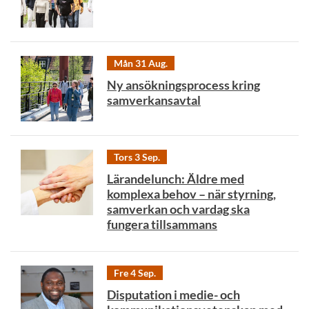
Mån 31 Aug.
Ny ansökningsprocess kring
samverkansavtal
Tors 3 Sep.
Lärandelunch: Äldre med
komplexa behov – när styrning,
samverkan och vardag ska
fungera tillsammans
Fre 4 Sep.
Disputation i medie- och