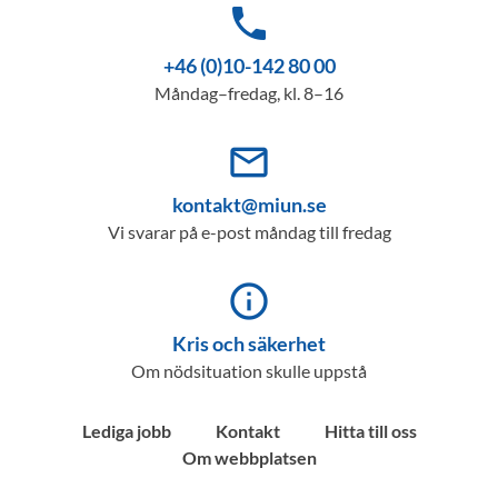
phone
+46 (0)10-142 80 00
Måndag–fredag, kl. 8–16
mail_outline
kontakt@miun.se
Vi svarar på e-post måndag till fredag
info_outline
Kris och säkerhet
Om nödsituation skulle uppstå
Lediga jobb
Kontakt
Hitta till oss
Om webbplatsen