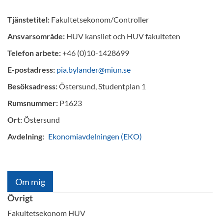
Tjänstetitel:
Fakultetsekonom/Controller
Ansvarsområde:
HUV kansliet och HUV fakulteten
Telefon arbete:
+46 (0)10-1428699
E-postadress:
pia.bylander@miun.se
Besöksadress:
Östersund, Studentplan 1
Rumsnummer:
P1623
Ort:
Östersund
Avdelning:
Ekonomiavdelningen (EKO)
Om mig
Övrigt
Fakultetsekonom HUV