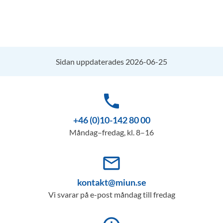
Sidan uppdaterades 2026-06-25
phone
+46 (0)10-142 80 00
Måndag–fredag, kl. 8–16
mail_outline
kontakt@miun.se
Vi svarar på e-post måndag till fredag