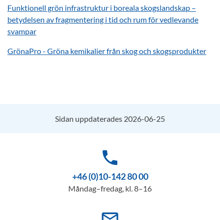
Funktionell grön infrastruktur i boreala skogslandskap –
betydelsen av fragmentering i tid och rum för vedlevande
svampar
GrönaPro - Gröna kemikalier från skog och skogsprodukter
Sidan uppdaterades 2026-06-25
phone
+46 (0)10-142 80 00
Måndag–fredag, kl. 8–16
mail_outline