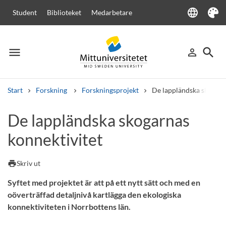
language
Student
Biblioteket
Medarbetare
Language
Tema
menu
search
person_outline
Meny
Logga in
Sök
Start
Forskning
Forskningsprojekt
De lappländska skogarn
Sök
De lappländska skogarnas
Andra söktjänster
konnektivitet
Kurser och program
Kursplaner
Välkomstbrev
Personal
Lediga jobb
print
Skriv ut
Syftet med projektet är att på ett nytt sätt och med en
oöverträffad detaljnivå kartlägga den ekologiska
konnektiviteten i Norrbottens län.