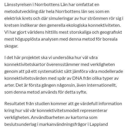
Länsstyrelsen i Norrbottens Län har omfattat en
metodutveckling där hela Norrbottens län ses som en
elektrisk krets och där simuleringar av hur strömmen rör sig i
kretsen indikerar den generella ekologiska konnektiviteten.
Vi har gjort världens hittills mest storskaliga och geografiskt
mest högupplösta analysen med denna metod för boreala
skogar.
I det här projektet ska vi undersöka hur väl våra
konnektivitetskartor överensstämmer med verkligheten
genom att på ett systematiskt sätt jämföra våra modellerade
konnektivitetsvärden med spår av DNA från olika typer av
arter. Det är första gången någonsin, även internationellt,
som denna metod används för detta syfte.
Resultatet från studien kommer att ge värdefull information
kring hur väl vår konnektivitetsmodell representerar
verkligheten. Användbarheten av kartorna som
beslutsunderlag i markanvändningsfrågor i Lappland