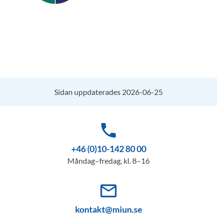
Sidan uppdaterades 2026-06-25
phone
+46 (0)10-142 80 00
Måndag–fredag, kl. 8–16
mail_outline
kontakt@miun.se