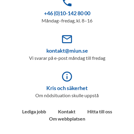
phone
+46 (0)10-142 80 00
Måndag–fredag, kl. 8–16
mail_outline
kontakt@miun.se
Vi svarar på e-post måndag till fredag
info_outline
Kris och säkerhet
Om nödsituation skulle uppstå
Lediga jobb
Kontakt
Hitta till oss
Om webbplatsen