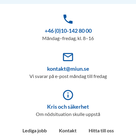
phone
+46 (0)10-142 80 00
Måndag–fredag, kl. 8–16
mail_outline
kontakt@miun.se
Vi svarar på e-post måndag till fredag
info_outline
Kris och säkerhet
Om nödsituation skulle uppstå
Lediga jobb
Kontakt
Hitta till oss