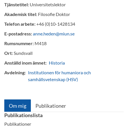
Tjänstetitel:
Universitetslektor
Akademisk titel:
Filosofie Doktor
Telefon arbete:
+46 (0)10-1428134
E-postadress:
anne.heden@miun.se
Rumsnummer:
M418
Ort:
Sundsvall
Anställd inom ämnet:
Historia
Avdelning:
Institutionen för humaniora och
samhällsvetenskap (HSV)
Om mig
Publikationer
Publikationslista
Publikationer