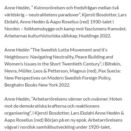
Anne Hedén, ” Kvinnorörelsen och fredsfrågan mellan två
världskrig – neutralitetens paradoxer”, Kjersti Bosdotter, Lars
Ekdahl, Anne Hedén & Aapo Roselius (red) 1930-talet i
Norden – folkhemsbygge och kamp mot fascismens framväxt.
Arbetarnas kulturhistoriska sällskap, Huddinge 2022.
Anne Hedén ”The Swedish Lotta Movement and it’s
Neighbours: Navigating Neutrality, Peace Building and
Women’s Issues in the Short Twentieth Century”, i Biltekin,
Nevra, Müller, Leos & Petterson, Magnus (red), Pax Suecia:
New Perspectives on Modern Swedish Foreign Policy,
Berghahn Books New York 2022.
Anne Hedén, ”Arbetarrörelsens vänner och ovänner. Hoten
mot de demokratiska krafterna och reaktionens
organisering”, i Kjersti Bosdotter, Lars Ekdahl Anne Hedén &
Aapo Roselius (red) Början på en ny epok. Arbetarrörelsens
vägval i nordisk samhällsutveckling under 1920-talet,