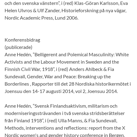
och den svenska vänstern”, i (red) Klas-Göran Karlsson, Eva
Helen Ulvros & Ulf Zander, Historieforskning på nya vägar,
Nordic Academic Press, Lund 2006.
Konferensbidrag
(publicerade)
Anne Hedén, ”Belligerent and Polemical Masculinity: White
Activists and the Labour Movement in Sweden and the
Finnish Civil War, 1918”, i (red) Anders Ahlbeck & Fia
Sundevall, Gender, War and Peace: Breaking up the
Borderlines , Rapporter till det 28 Nordiska historikermötet i
Joensuu den 14-17 augusti 2014, vol 2, Joensuu 2014.
Anne Hedén, ”Svensk Finlandsaktivism, militarism och
moderniseringssträvanden i två svenska stridsberättelser
från Finland 1918”, i (red) Ulla Manns, & Fia Sundevall,
Methods, interventions and reflections: report from the X
Nordic women's and gender history conference in Bergen,