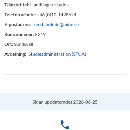
Tjänstetitel:
Handläggare Ladok
Telefon arbete:
+46 (0)10-1428624
E-postadress:
kersti.holmin@miun.se
Rumsnummer:
E219
Ort:
Sundsvall
Avdelning:
Studieadministration (STUA)
Sidan uppdaterades 2026-06-25
phone