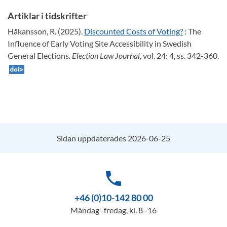
Artiklar i tidskrifter
Håkansson, R. (2025).
Discounted Costs of Voting?
: The
Influence of Early Voting Site Accessibility in Swedish
General Elections
. Election Law Journal,
vol. 24: 4, ss. 342-360.
Sidan uppdaterades 2026-06-25
phone
+46 (0)10-142 80 00
Måndag–fredag, kl. 8–16