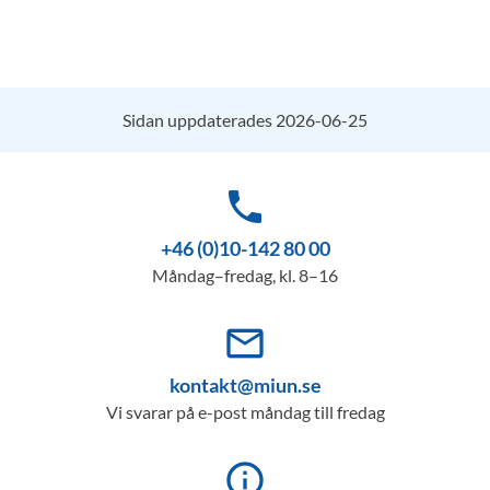
Sidan uppdaterades 2026-06-25
phone
+46 (0)10-142 80 00
Måndag–fredag, kl. 8–16
mail_outline
kontakt@miun.se
Vi svarar på e-post måndag till fredag
info_outline