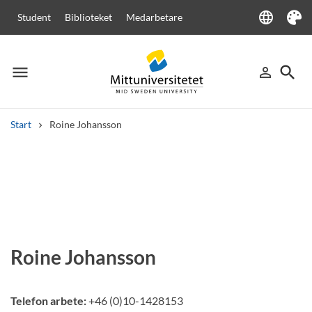
language
Student
Biblioteket
Medarbetare
Language
Tema
menu
search
person_outline
Meny
Logga in
Sök
Start
Roine Johansson
Sök
Andra söktjänster
Kurser och program
Kursplaner
Välkomstbrev
Personal
Lediga jobb
Roine Johansson
Telefon arbete:
+46 (0)10-1428153