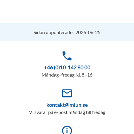
Sidan uppdaterades 2026-06-25
phone
+46 (0)10-142 80 00
Måndag–fredag, kl. 8–16
mail_outline
kontakt@miun.se
Vi svarar på e-post måndag till fredag
info_outline