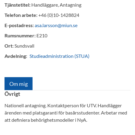
Tjänstetitel:
Handläggare, Antagning
Telefon arbete:
+46 (0)10-1428824
E-postadress:
asa.larsson@miun.se
Rumsnummer:
E210
Ort:
Sundsvall
Avdelning:
Studieadministration (STUA)
Om mig
Övrigt
Nationell antagning. Kontaktperson för UTV. Handlägger
ärenden med platsgaranti för basårsstudenter. Arbetar med
att definiera behörighetsmodeller i NyA.