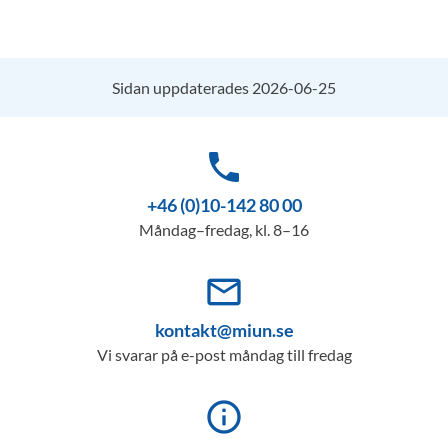
Sidan uppdaterades 2026-06-25
phone
+46 (0)10-142 80 00
Måndag–fredag, kl. 8–16
mail_outline
kontakt@miun.se
Vi svarar på e-post måndag till fredag
info_outline