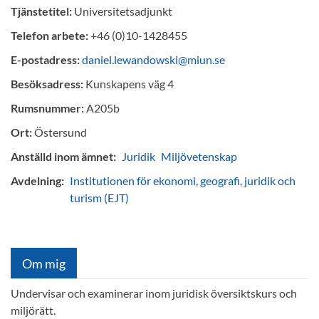
Tjänstetitel:
Universitetsadjunkt
Telefon arbete:
+46 (0)10-1428455
E-postadress:
daniel.lewandowski@miun.se
Besöksadress:
Kunskapens väg 4
Rumsnummer:
A205b
Ort:
Östersund
Anställd inom ämnet:
Juridik
Miljövetenskap
Avdelning:
Institutionen för ekonomi, geografi, juridik och
turism (EJT)
Om mig
Undervisar och examinerar inom juridisk översiktskurs och
miljörätt.