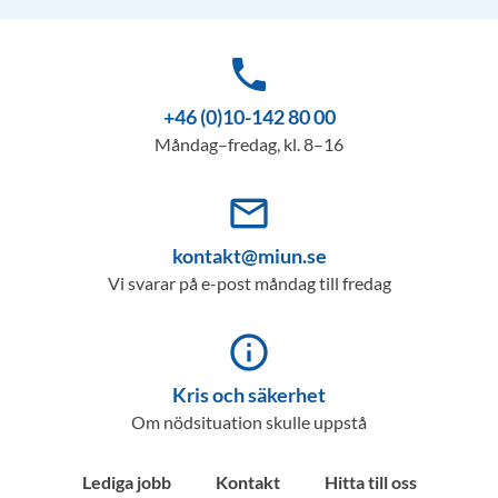
phone
+46 (0)10-142 80 00
Måndag–fredag, kl. 8–16
mail_outline
kontakt@miun.se
Vi svarar på e-post måndag till fredag
info_outline
Kris och säkerhet
Om nödsituation skulle uppstå
Lediga jobb
Kontakt
Hitta till oss