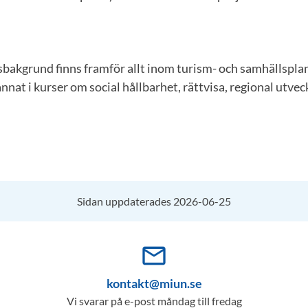
bakgrund finns framför allt inom turism- och samhällsplan
nnat i kurser om social hållbarhet, rättvisa, regional utvec
Sidan uppdaterades 2026-06-25
mail_outline
kontakt@miun.se
Vi svarar på e-post måndag till fredag