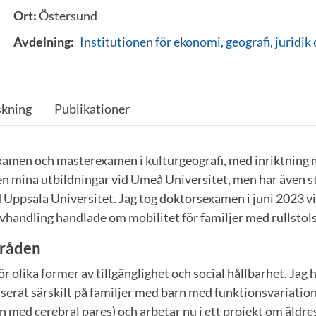
Ort:
Östersund
Avdelning:
Institutionen för ekonomi, geografi, juridik
skning
Publikationer
xamen och masterexamen i kulturgeografi, med inriktning 
n mina utbildningar vid Umeå Universitet, men har även st
d Uppsala Universitet. Jag tog doktorsexamen i juni 2023 
vhandling handlade om mobilitet för familjer med rullstol
råden
r olika former av tillgänglighet och social hållbarhet. Jag
erat särskilt på familjer med barn med funktionsvariation
 med cerebral pares) och arbetar nu i ett projekt om äldres 