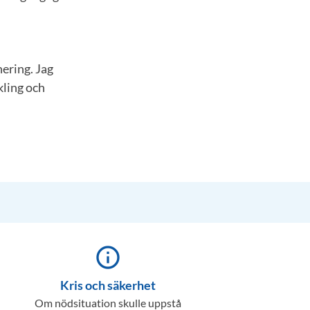
ering. Jag
kling och
info_outline
Kris och säkerhet
Om nödsituation skulle uppstå