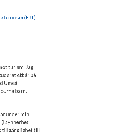
 och turism (EJT)
mot turism. Jag
uderat ett år på
vid Umeå
sburna barn.
 har under min
 (i synnerhet
tillgänglighet till