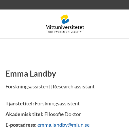
Emma Landby
rev
Personal
Lediga jobb
Forskningsassistent| Research assistant
Tjänstetitel:
Forskningsassistent
Akademisk titel:
Filosofie Doktor
E-postadress:
emma.landby@miun.se