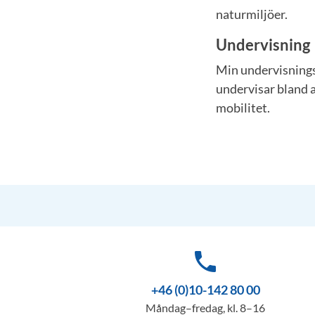
naturmiljöer.
Undervisning
Min undervisnings
undervisar bland a
mobilitet.
phone
+46 (0)10-142 80 00
Måndag–fredag, kl. 8–16