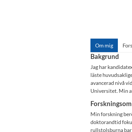
Om mig
For
Bakgrund
Jag har kandidate
läste huvudsaklige
avancerad nivå vi
Universitet. Min a
Forskningsom
Min forskning berö
doktorandtid fokus
rullstolsburna barn