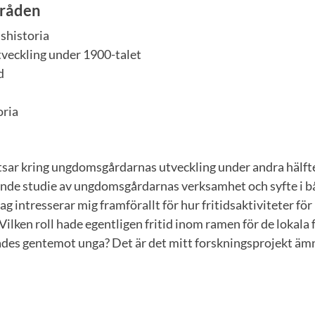
råden
shistoria
tveckling under 1900-talet
d
oria
tsar kring ungdomsgårdarnas utveckling under andra hälfte
ande studie av ungdomsgårdarnas verksamhet och syfte i 
 intresserar mig framförallt för hur fritidsaktiviteter för
Vilken roll hade egentligen fritid inom ramen för de lokal
ades gentemot unga? Det är det mitt forskningsprojekt ämn