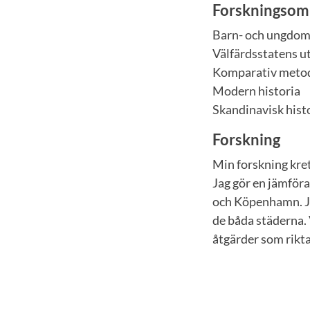
Forskningsom
Barn- och ungdom
Välfärdsstatens u
Komparativ meto
Modern historia
Skandinavisk hist
Forskning
Min forskning kre
Jag gör en jämför
och Köpenhamn. Jag
de båda städerna. 
åtgärder som rikt