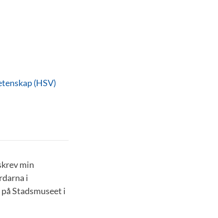
vetenskap (HSV)
skrev min
darna i
 på Stadsmuseet i