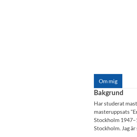
Om mig
Bakgrund
Har studerat mast
masteruppsats "E
Stockholm 1947–19
Stockholm. Jag är 