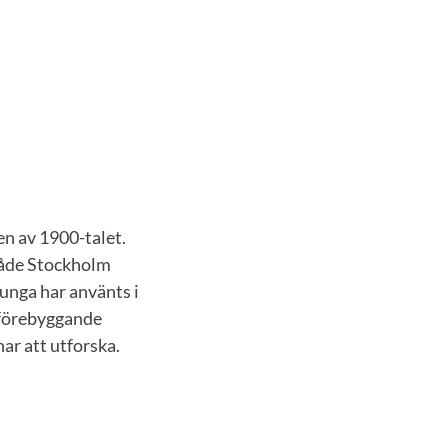
n av 1900-talet.
både Stockholm
 unga har använts i
a förebyggande
ar att utforska.