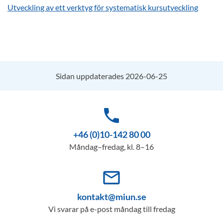
Utveckling av ett verktyg för systematisk kursutveckling
Sidan uppdaterades 2026-06-25
phone
+46 (0)10-142 80 00
Måndag–fredag, kl. 8–16
mail_outline
kontakt@miun.se
Vi svarar på e-post måndag till fredag