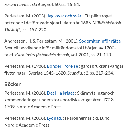
Forum navale : skrifter,
vol. 60, ss. 15-81.
Perlestam, M. (2003).
Jag lovar och svär
: Ett plikttroget
beteende i de förnyade sjöartiklarna år 1685
. Militärhistorisk
Tidskrift,
, ss. 157-220.
Andresson, H. & Perlestam, M. (2001).
Sodomiter inför rätta
:
Sexuellt avvikande inför militär domstol i början av 1700-
talet
. Karolinska förbundets årsbok,
vol. 2001, ss. 91-113.
Perlestam, M. (1988).
Bönder i rörelse
: gårdsbruksansvarigas
flyttningar i Sverige 1545-1620
. Scandia,
: 2, ss. 217-234.
Böcker
Perlestam, M. (2018).
Det lilla kriget
: Skärmytslingar och
kommenderingar under stora nordiska kriget åren 1702-
1709. Nordic Academic Press
Perlestam, M. (2008).
Lydnad.
: I karolinernas tid. Lund :
Nordic Academic Press