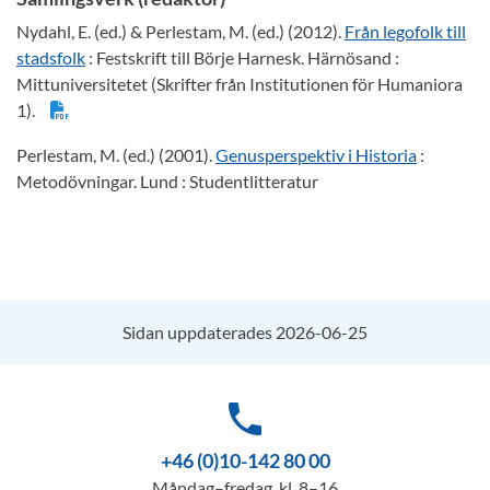
Nydahl, E. (ed.) & Perlestam, M. (ed.) (2012).
Från legofolk till
stadsfolk
: Festskrift till Börje Harnesk. Härnösand :
Mittuniversitetet (Skrifter från Institutionen för Humaniora
1).
Perlestam, M. (ed.) (2001).
Genusperspektiv i Historia
:
Metodövningar. Lund : Studentlitteratur
Sidan uppdaterades 2026-06-25
phone
+46 (0)10-142 80 00
Måndag–fredag, kl. 8–16