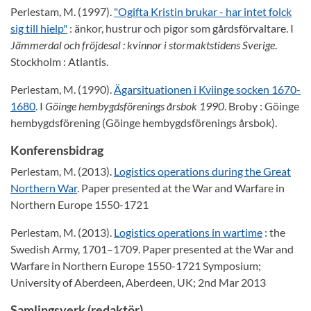
Perlestam, M. (1997).
"Ogifta Kristin brukar - har intet folck
sig till hielp"
: änkor, hustrur och pigor som gårdsförvaltare. I
Jämmerdal och fröjdesal : kvinnor i stormaktstidens Sverige
.
Stockholm : Atlantis.
Perlestam, M. (1990).
Ägarsituationen i Kviinge socken 1670-
1680
. I
Göinge hembygdsförenings årsbok 1990
. Broby : Göinge
hembygdsförening (Göinge hembygdsförenings årsbok).
Konferensbidrag
Perlestam, M. (2013).
Logistics operations during the Great
Northern War
. Paper presented at the War and Warfare in
Northern Europe 1550-1721
Perlestam, M. (2013).
Logistics operations in wartime
: the
Swedish Army, 1701–1709. Paper presented at the War and
Warfare in Northern Europe 1550-1721 Symposium;
University of Aberdeen, Aberdeen, UK; 2nd Mar 2013
Samlingsverk (redaktör)