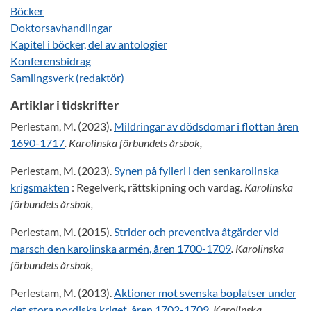
Böcker
Doktorsavhandlingar
Kapitel i böcker, del av antologier
Konferensbidrag
Samlingsverk (redaktör)
Artiklar i tidskrifter
Perlestam, M. (2023).
Mildringar av dödsdomar i flottan åren
1690-1717
. Karolinska förbundets årsbok,
Perlestam, M. (2023).
Synen på fylleri i den senkarolinska
krigsmakten
: Regelverk, rättskipning och vardag
. Karolinska
förbundets årsbok,
Perlestam, M. (2015).
Strider och preventiva åtgärder vid
marsch den karolinska armén, åren 1700-1709
. Karolinska
förbundets årsbok,
Perlestam, M. (2013).
Aktioner mot svenska boplatser under
det stora nordiska kriget, åren 1702-1709
. Karolinska