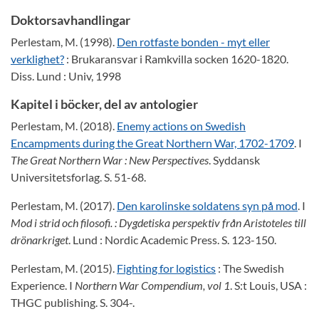
Doktorsavhandlingar
Perlestam, M. (1998).
Den rotfaste bonden - myt eller
verklighet?
: Brukaransvar i Ramkvilla socken 1620-1820.
Diss. Lund : Univ, 1998
Kapitel i böcker, del av antologier
Perlestam, M. (2018).
Enemy actions on Swedish
Encampments during the Great Northern War, 1702-1709
. I
The Great Northern War : New Perspectives
. Syddansk
Universitetsforlag. S. 51-68.
Perlestam, M. (2017).
Den karolinske soldatens syn på mod
. I
Mod i strid och filosofi. : Dygdetiska perspektiv från Aristoteles till
drönarkriget
. Lund : Nordic Academic Press. S. 123-150.
Perlestam, M. (2015).
Fighting for logistics
: The Swedish
Experience. I
Northern War Compendium, vol 1
. S:t Louis, USA :
THGC publishing. S. 304-.