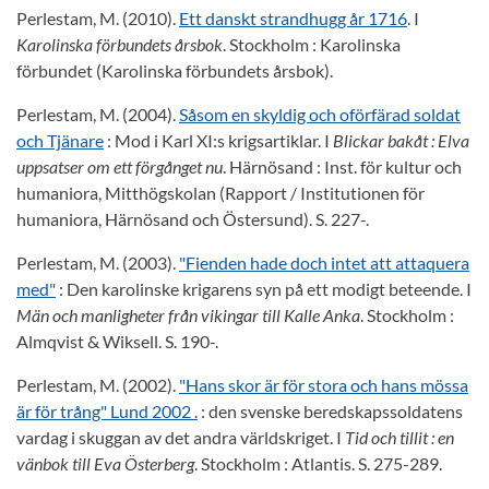
Perlestam, M. (2010).
Ett danskt strandhugg år 1716
. I
Karolinska förbundets årsbok
. Stockholm : Karolinska
förbundet (Karolinska förbundets årsbok).
Perlestam, M. (2004).
Såsom en skyldig och oförfärad soldat
och Tjänare
: Mod i Karl XI:s krigsartiklar. I
Blickar bakåt : Elva
uppsatser om ett förgånget nu
. Härnösand : Inst. för kultur och
humaniora, Mitthögskolan (Rapport / Institutionen för
humaniora, Härnösand och Östersund). S. 227-.
Perlestam, M. (2003).
"Fienden hade doch intet att attaquera
med"
: Den karolinske krigarens syn på ett modigt beteende. I
Män och manligheter från vikingar till Kalle Anka
. Stockholm :
Almqvist & Wiksell. S. 190-.
Perlestam, M. (2002).
"Hans skor är för stora och hans mössa
är för trång" Lund 2002 .
: den svenske beredskapssoldatens
vardag i skuggan av det andra världskriget. I
Tid och tillit : en
vänbok till Eva Österberg
. Stockholm : Atlantis. S. 275-289.