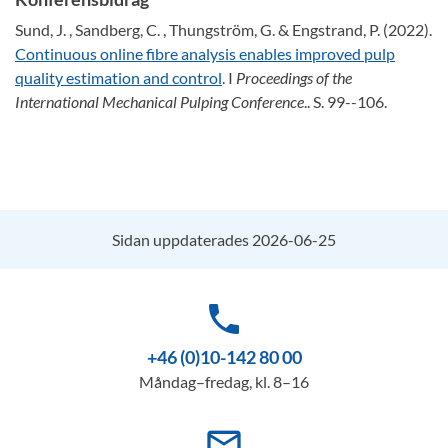
Sund, J. , Sandberg, C. , Thungström, G. & Engstrand, P. (2022).
Continuous online fibre analysis enables improved pulp
quality estimation and control
. I
Proceedings of the
International Mechanical Pulping Conference
.. S. 99--106.
Sidan uppdaterades 2026-06-25
phone
+46 (0)10-142 80 00
Måndag–fredag, kl. 8–16
mail_outline