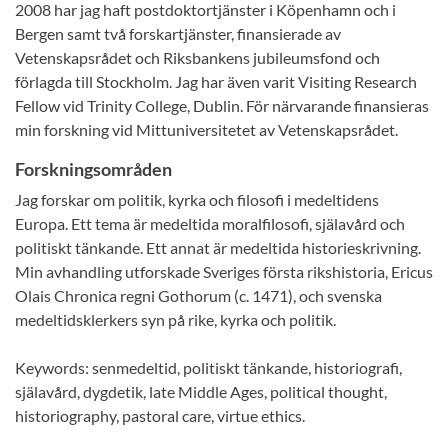
2008 har jag haft postdoktortjänster i Köpenhamn och i
Bergen samt två forskartjänster, finansierade av
Vetenskapsrådet och Riksbankens jubileumsfond och
förlagda till Stockholm. Jag har även varit Visiting Research
Fellow vid Trinity College, Dublin. För närvarande finansieras
min forskning vid Mittuniversitetet av Vetenskapsrådet.
Forskningsområden
Jag forskar om politik, kyrka och filosofi i medeltidens
Europa. Ett tema är medeltida moralfilosofi, själavård och
politiskt tänkande. Ett annat är medeltida historieskrivning.
Min avhandling utforskade Sveriges första rikshistoria, Ericus
Olais Chronica regni Gothorum (c. 1471), och svenska
medeltidsklerkers syn på rike, kyrka och politik.
Keywords: senmedeltid, politiskt tänkande, historiografi,
själavård, dygdetik, late Middle Ages, political thought,
historiography, pastoral care, virtue ethics.