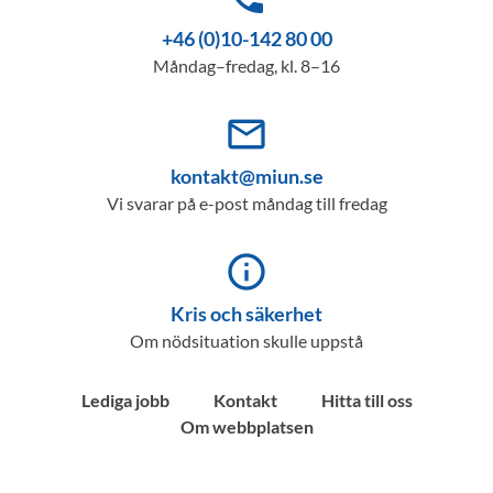
+46 (0)10-142 80 00
Måndag–fredag, kl. 8–16
mail_outline
kontakt@miun.se
Vi svarar på e-post måndag till fredag
info_outline
Kris och säkerhet
Om nödsituation skulle uppstå
Lediga jobb
Kontakt
Hitta till oss
Om webbplatsen