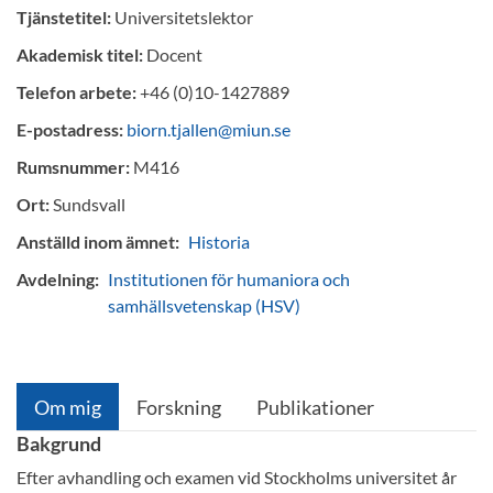
Tjänstetitel:
Universitetslektor
Akademisk titel:
Docent
Telefon arbete:
+46 (0)10-1427889
E-postadress:
biorn.tjallen@miun.se
Rumsnummer:
M416
Ort:
Sundsvall
Anställd inom ämnet:
Historia
Avdelning:
Institutionen för humaniora och
samhällsvetenskap (HSV)
Om mig
Forskning
Publikationer
Bakgrund
Efter avhandling och examen vid Stockholms universitet år