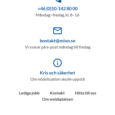
+46 (0)10-142 80 00
Måndag–fredag, kl. 8–16
mail_outline
kontakt@miun.se
Vi svarar på e-post måndag till fredag
info_outline
Kris och säkerhet
Om nödsituation skulle uppstå
Lediga jobb
Kontakt
Hitta till oss
Om webbplatsen