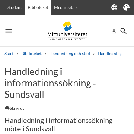
language
Student
Biblioteket
Medarbetare
Language
Tema
menu
search
person_outline
Meny
Logga in
Sök
Start
Biblioteket
Handledning och stöd
Handledning i info
Sök
Handledning i
Andra söktjänster
informationssökning ‑
Kurser och program
Kursplaner
Välkomstbrev
Personal
Lediga jobb
Sundsvall
print
Skriv ut
Handledning i informationssökning -
möte i Sundsvall