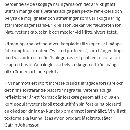
beroende av de skogliga näringarna och det är viktigt att
utifrån många olika vetenskapliga perspektiv reflektera och
belysa de möjligheter och utmaningar som vår skogsnäring
står inför, säger Hans-Erik Nilsson, dekan vid fakulteten för
Naturvetenskap, teknik och medier vid Mittuniversitetet.
Utmaningarna och behoven kopplade till skogen är i många
fall komplexa problem, ”wicked problems”, som hänger ihop
med varandra och där lösningen av ett problem riskerar att
skapa ett nytt. Antologin ska belysa skogen utifrån många
olika ämnen och perspektiv.
− Vi har mött ett stort intresse bland tillfrågade forskare och
det finns fortfarande plats för några till. Vetenskapliga
reflektioner är ett format där forskare genom att skriva en
kort populärvetenskaplig text utifrån sin forskning bidrar till
en ökad spridning av kunskap om ämnet i samhället. Vi vill att
texterna ska kunna läsas av en bredare läsekrets, säger
Catrin Johansson.