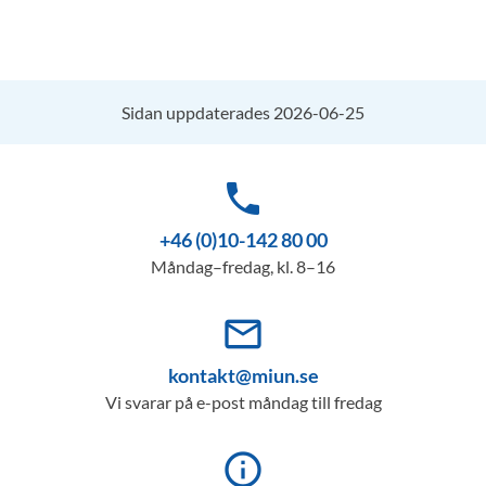
Sidan uppdaterades 2026-06-25
phone
+46 (0)10-142 80 00
Måndag–fredag, kl. 8–16
mail_outline
kontakt@miun.se
Vi svarar på e-post måndag till fredag
info_outline