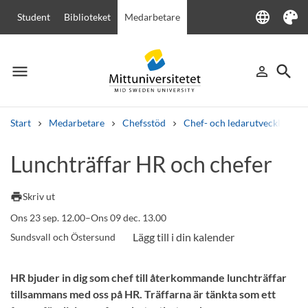
language
Student
Biblioteket
Medarbetare
Language
Tema
menu
search
person_outline
Meny
Logga in
Sök
Start
Medarbetare
Chefsstöd
Chef- och ledarutveckling
Sök
Lunchträffar HR och chefer
Andra söktjänster
Kurser och program
Kursplaner
Välkomstbrev
Personal
print
Skriv ut
Lediga jobb
Ons 23 sep. 12.00–Ons 09 dec. 13.00
Sundsvall och Östersund
HR bjuder in dig som chef till återkommande lunchträffar
tillsammans med oss på HR. Träffarna är tänkta som ett