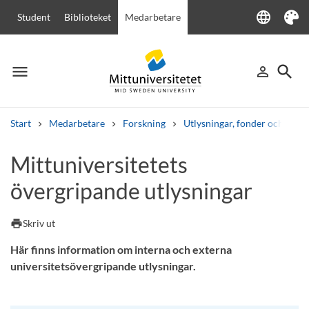
language
Student
Biblioteket
Medarbetare
Language
Tema
menu
search
person_outline
Meny
Logga in
Sök
Start
Medarbetare
Forskning
Utlysningar, fonder och stipe
Sök
Mittuniversitetets
Andra söktjänster
övergripande utlysningar
Kurser och program
Kursplaner
Välkomstbrev
Personal
Lediga jobb
print
Skriv ut
Här finns information om interna och externa
universitetsövergripande utlysningar.