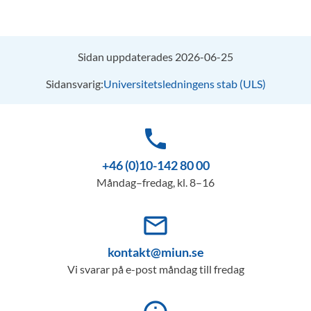
Sidan uppdaterades 2026-06-25
Sidansvarig:
Universitetsledningens stab (ULS)
phone
+46 (0)10-142 80 00
Måndag–fredag, kl. 8–16
mail_outline
kontakt@miun.se
Vi svarar på e-post måndag till fredag