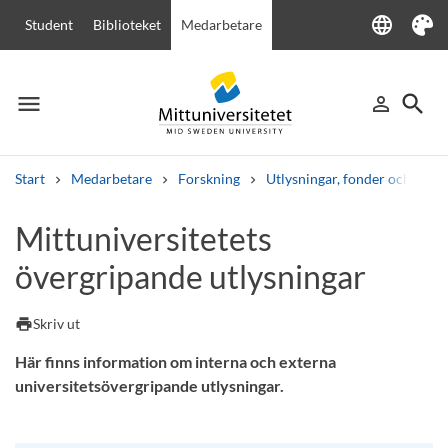
language
Student
Biblioteket
Medarbetare
Language
Tema
menu
search
person_outline
Meny
Logga in
Sök
Start
Medarbetare
Forskning
Utlysningar, fonder och stipe
Sök
Mittuniversitetets
Andra söktjänster
övergripande utlysningar
Kurser och program
Kursplaner
Välkomstbrev
Personal
Lediga jobb
print
Skriv ut
Här finns information om interna och externa
universitetsövergripande utlysningar.