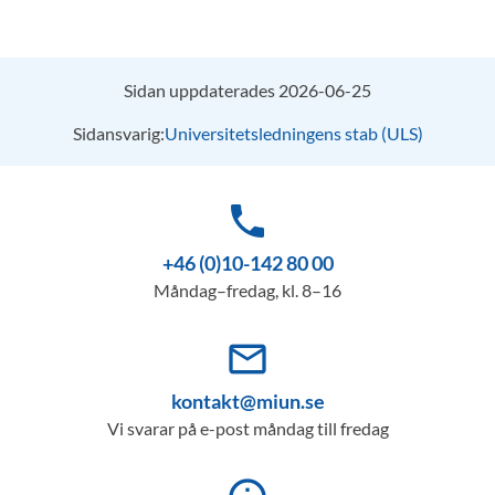
Sidan uppdaterades 2026-06-25
Sidansvarig:
Universitetsledningens stab (ULS)
phone
+46 (0)10-142 80 00
Måndag–fredag, kl. 8–16
mail_outline
kontakt@miun.se
Vi svarar på e-post måndag till fredag