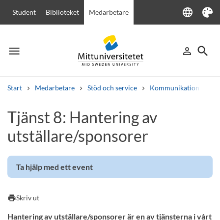
language
Student
Biblioteket
Medarbetare
Language
Tema
menu
search
person_outline
Meny
Logga in
Sök
Start
Medarbetare
Stöd och service
Kommunikation
Ev
Sök
Tjänst 8: Hantering av
Andra söktjänster
utställare/sponsorer
Kurser och program
Kursplaner
Välkomstbrev
Personal
Lediga jobb
Ta hjälp med ett event
print
Skriv ut
Hantering av utställare/sponsorer är en av tjänsterna i vårt