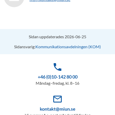
Sidan uppdaterades 2026-06-25
Sidansvarig:
Kommunikationsavdelningen (KOM)
phone
+46 (0)10-142 80 00
Måndag–fredag, kl. 8–16
mail_outline
kontakt@miun.se