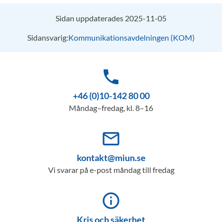
Sidan uppdaterades 2025-11-05
Sidansvarig:
Kommunikationsavdelningen (KOM)
phone
+46 (0)10-142 80 00
Måndag–fredag, kl. 8–16
mail_outline
kontakt@miun.se
Vi svarar på e-post måndag till fredag
info_outline
Kris och säkerhet