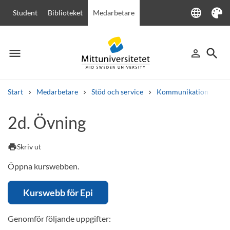
language
Student
Biblioteket
Medarbetare
Language
Tema
menu
search
person_outline
Meny
Logga in
Sök
Start
Medarbetare
Stöd och service
Kommunikation
We
Sök
2d. Övning
Andra söktjänster
Kurser och program
Kursplaner
Välkomstbrev
Personal
print
Skriv ut
Lediga jobb
Öppna kurswebben.
Kurswebb för Epi
Genomför följande uppgifter: